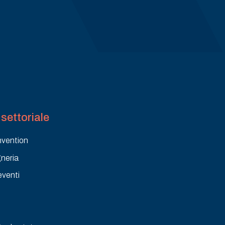
settoriale
nvention
gneria
eventi