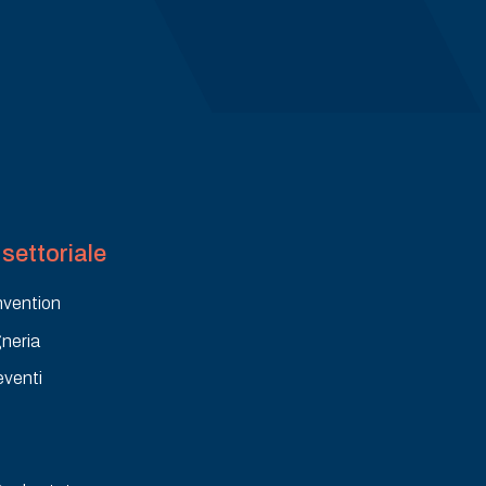
settoriale
nvention
gneria
eventi